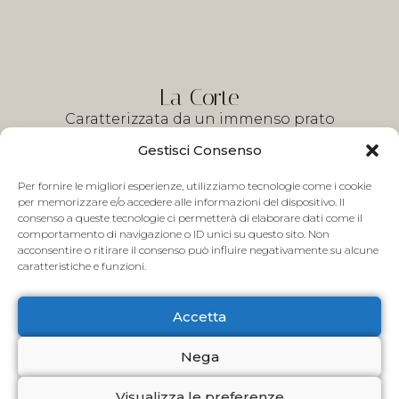
La Corte
Caratterizzata da un immenso prato
all’inglese, la
corte
offre uno spazio
Gestisci Consenso
grandioso e versatile, che regala una vista
mozzafiato sul complesso d’insieme della
Per fornire le migliori esperienze, utilizziamo tecnologie come i cookie
per memorizzare e/o accedere alle informazioni del dispositivo. Il
villa.
consenso a queste tecnologie ci permetterà di elaborare dati come il
comportamento di navigazione o ID unici su questo sito. Non
Le
sale
di Villa Boschi rappresentano il cuore
acconsentire o ritirare il consenso può influire negativamente su alcune
della struttura settecentesca e sono
caratteristiche e funzioni.
splendidamente conservate con affreschi
originali dell’epoca. Spazi ideali per eventi di
Accetta
prestigio, per cerimonie e gran galà
aziendali, matrimoni e banchetti. Di varie
Nega
dimensioni, sono tra loro collegate e
mantengono la disposizione architettonica
Visualizza le preferenze